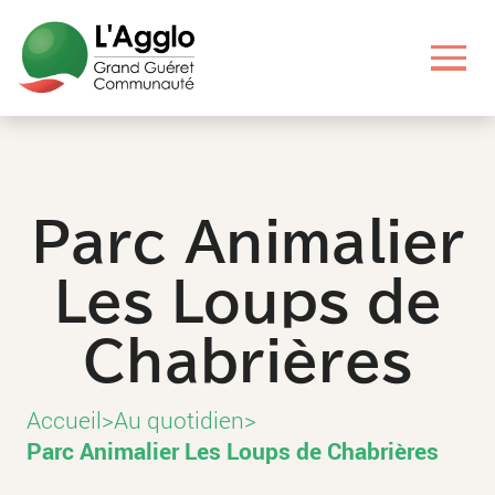
Aller
Aller
Aller
Aller
au
au
aux
au
contenu
menu
liens
pied
principal
principal
utiles
de
page
Parc Animalier
Les Loups de
Chabrières
Accueil
>
Au quotidien
>
Parc Animalier Les Loups de Chabrières