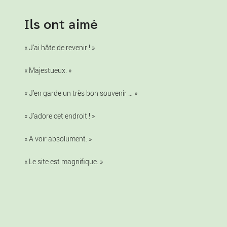
Ils ont aimé
« J’ai hâte de revenir ! »
« Majestueux. »
« J’en garde un très bon souvenir … »
« J’adore cet endroit ! »
« A voir absolument. »
« Le site est magnifique. »