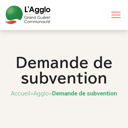
Aller
Aller
Aller
Aller
au
au
aux
au
contenu
menu
liens
pied
principal
principal
utiles
de
page
Demande de
subvention
Accueil
>
Agglo
>
Demande de subvention