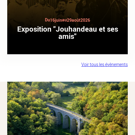
Du
au
16
juin
29
août
2026
Exposition "Jouhandeau et ses
amis"
Voir tous les évènements