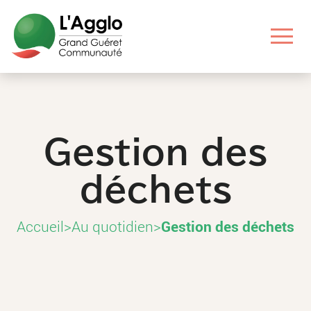
Aller
Aller
Aller
Aller
au
au
aux
au
contenu
menu
liens
pied
principal
principal
utiles
de
page
Gestion des
déchets
Accueil
>
Au quotidien
>
Gestion des déchets