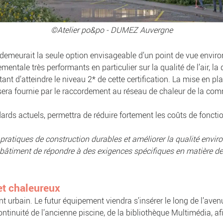
©Atelier po&po - DUMEZ Auvergne
emeurait la seule option envisageable d’un point de vue enviro
ntale très performants en particulier sur la qualité de l’air, la
ttant d’atteindre le niveau 2* de cette certification. La mise en 
 sera fournie par le raccordement au réseau de chaleur de la co
rds actuels, permettra de réduire fortement les coûts de fonctio
s pratiques de construction durables et améliorer la qualité env
n bâtiment de répondre à des exigences spécifiques en matière d
et chaleureux
 urbain. Le futur équipement viendra s’insérer le long de l’ave
continuité de l’ancienne piscine, de la bibliothèque Multimédia, 