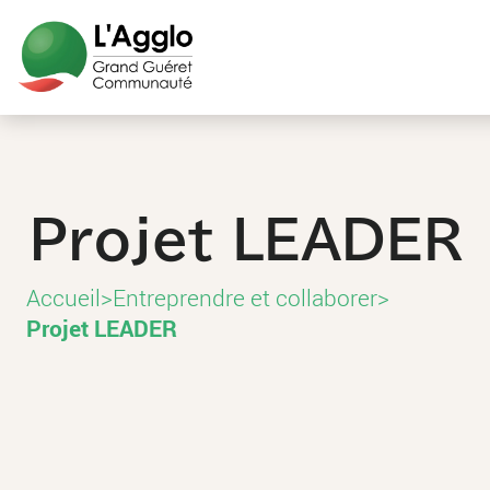
Aller
Aller
Aller
Aller
au
au
aux
au
contenu
menu
liens
pied
principal
principal
utiles
de
page
Projet LEADER
Accueil
>
Entreprendre et collaborer
>
Projet LEADER