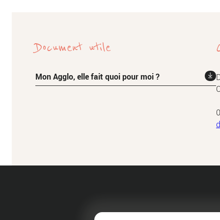
Document utile
Mon Agglo, elle fait quoi pour moi ?
D
C
0
d