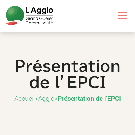
Aller
Aller
Aller
Aller
au
au
aux
au
contenu
menu
liens
pied
principal
principal
utiles
de
page
Présentation
de l’EPCI
Accueil
>
Agglo
>
Présentation de l’EPCI