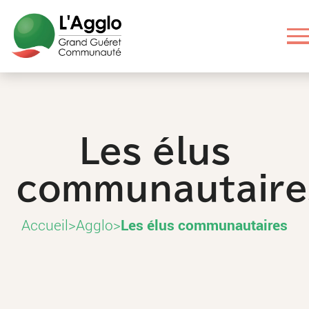
Aller
Aller
Aller
Aller
au
au
aux
au
contenu
menu
liens
pied
principal
principal
utiles
de
page
Les élus
communautaire
Accueil
>
Agglo
>
Les élus communautaires