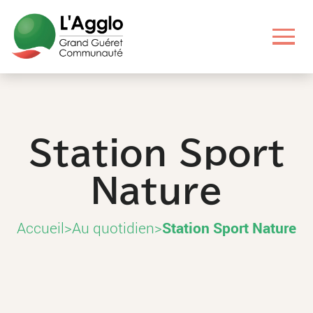
Aller
Aller
Aller
Aller
au
au
aux
au
contenu
menu
liens
pied
principal
principal
utiles
de
page
Station Sport
Nature
Accueil
>
Au quotidien
>
Station Sport Nature