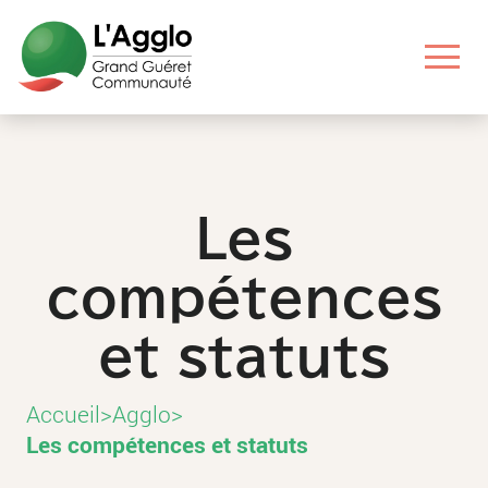
Aller
Aller
Aller
Aller
au
au
aux
au
contenu
menu
liens
pied
principal
principal
utiles
de
page
Les
compétences
et statuts
Accueil
>
Agglo
>
Les compétences et statuts