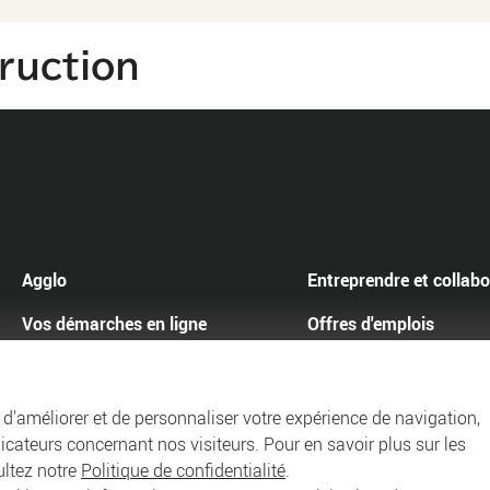
ruction
Agglo
Entreprendre et collabo
Vos démarches en ligne
Offres d'emplois
Actualités
n d'améliorer et de personnaliser votre expérience de navigation,
dicateurs concernant nos visiteurs. Pour en savoir plus sur les
que de confidentialité
Mentions légales
CGU du wifi public
Accessi
ultez notre
Politique de confidentialité
.