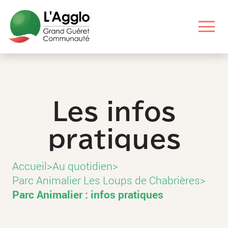
Aller
Aller
Aller
Aller
au
au
aux
au
contenu
menu
liens
pied
principal
principal
utiles
de
page
Les infos
pratiques
Accueil
>
Au quotidien
>
Parc Animalier Les Loups de Chabrières
>
Parc Animalier : infos pratiques