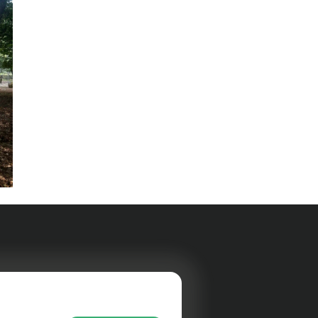
rer
Au quotidien