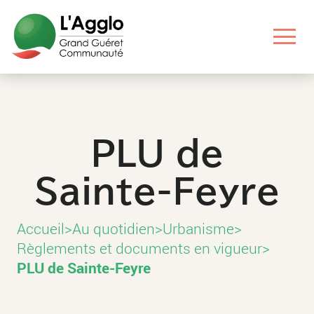
Aller
Aller
Aller
Aller
au
au
aux
au
contenu
menu
liens
pied
principal
principal
utiles
de
page
PLU de
Sainte-Feyre
Accueil
>
Au quotidien
>
Urbanisme
>
Règlements et documents en vigueur
>
PLU de Sainte-Feyre