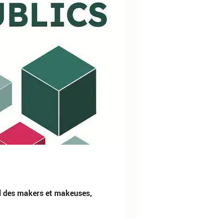
nal des makers et makeuses,