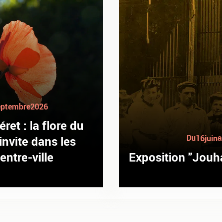
eptembre
2026
et : la flore du
Du
a
16
juin
invite dans les
entre-ville
Exposition "Jouh