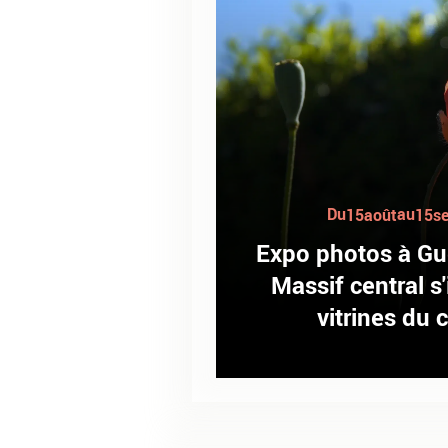
Du
au
15
août
15
s
Expo photos à Guér
Massif central s'
vitrines du c