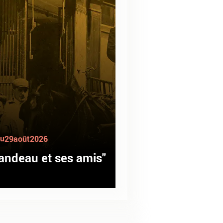
u
29
août
2026
andeau et ses amis"