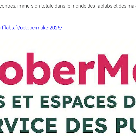
contres, immersion totale dans le monde des fablabs et des ma
.rfflabs.fr/octobermake-2025/