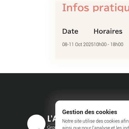
Infos pratiq
Date
Horaires
08-11
Oct
2025
10h00 - 18h00
Gestion des cookies
Notre site utilise des cookies afi
ainsi que pour l'analyse et les in