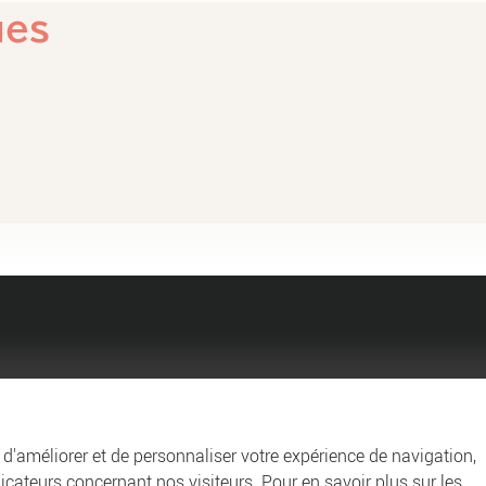
ues
Agglo
Entreprendre et collabo
n d'améliorer et de personnaliser votre expérience de navigation,
dicateurs concernant nos visiteurs. Pour en savoir plus sur les