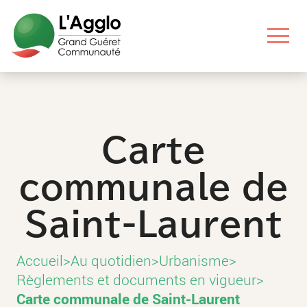
Aller
Aller
Aller
Aller
au
au
aux
au
contenu
menu
liens
pied
principal
principal
utiles
de
page
Carte
communale de
Saint-Laurent
Accueil
>
Au quotidien
>
Urbanisme
>
Règlements et documents en vigueur
>
Carte communale de Saint-Laurent