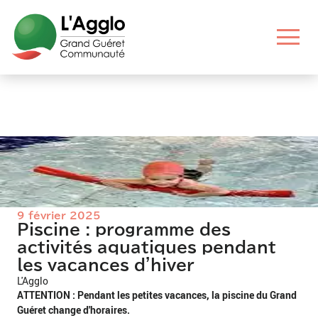
Aller
Aller
Aller
Aller
au
au
aux
au
contenu
menu
liens
pied
principal
principal
utiles
de
page
9 février 2025
Piscine : programme des
activités aquatiques pendant
les vacances d'hiver
L'Agglo
ATTENTION : Pendant les petites vacances, la piscine du Grand
Guéret change d'horaires.