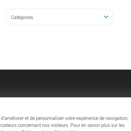
Culture
Filtrer
Catégories
Agglo
Entreprendre et collabo
n d'améliorer et de personnaliser votre expérience de navigation,
dicateurs concernant nos visiteurs. Pour en savoir plus sur les
Vos démarches en ligne
Offres d'emplois