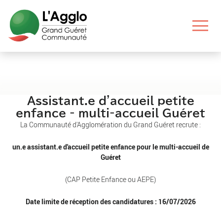
Aller
Aller
Aller
Aller
Assistant.e d'accueil petite
au
au
aux
au
enfance - multi-accueil Guéret
contenu
menu
liens
pied
La Communauté d'Agglomération du Grand Guéret recrute :
principal
principal
utiles
de
page
un.e assistant.e d'accueil petite enfance pour le multi-accueil de
Guéret
(CAP Petite Enfance ou AEPE)
Date limite de réception des candidatures : 16/07/2026