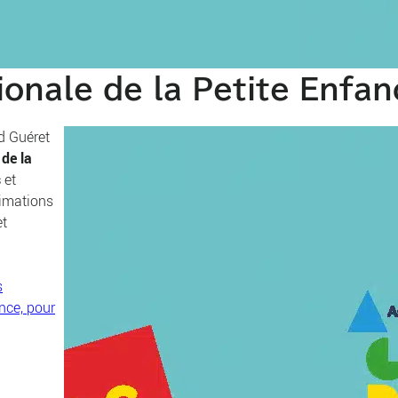
onale de la Petite Enfan
d Guéret
de la
s
et
nimations
et
s
nce, pour