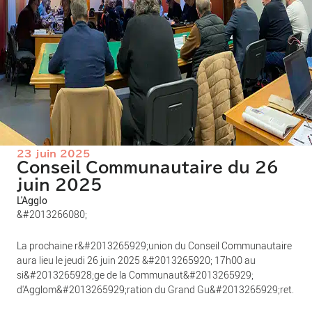
23 juin 2025
Conseil Communautaire du 26
juin 2025
L'Agglo
&#2013266080;
La prochaine r&#2013265929;union du Conseil Communautaire
aura lieu le jeudi 26 juin 2025 &#2013265920; 17h00 au
si&#2013265928;ge de la Communaut&#2013265929;
d'Agglom&#2013265929;ration du Grand Gu&#2013265929;ret.