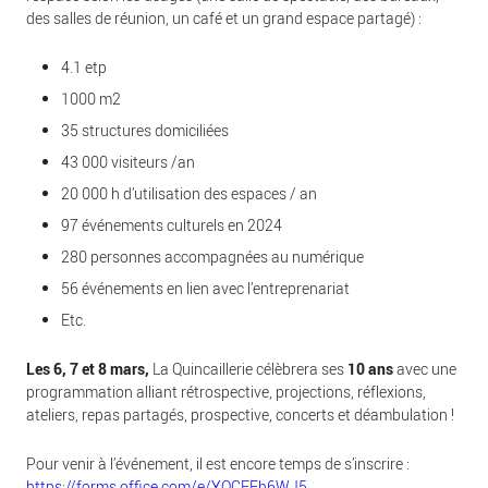
des salles de réunion, un café et un grand espace partagé) :
4.1 etp
1000 m2
35 structures domiciliées
43 000 visiteurs /an
20 000 h d’utilisation des espaces / an
97 événements culturels en 2024
280 personnes accompagnées au numérique
56 événements en lien avec l’entreprenariat
Etc.
Les 6, 7 et 8 mars,
La Quincaillerie célèbrera ses
10 ans
avec une
programmation alliant rétrospective, projections, réflexions,
ateliers, repas partagés, prospective, concerts et déambulation !
Pour venir à l’événement, il est encore temps de s’inscrire :
https://forms.office.com/e/YQCFFh6WJ5