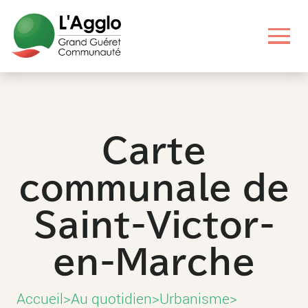
Aller
Aller
Aller
Aller
au
au
aux
au
contenu
menu
liens
pied
principal
principal
utiles
de
page
Carte
communale de
Saint-Victor-
en-Marche
Accueil
>
Au quotidien
>
Urbanisme
>