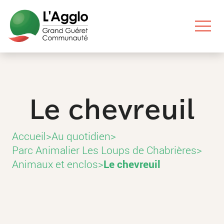
Aller
Aller
Aller
Aller
au
au
aux
au
contenu
menu
liens
pied
principal
principal
utiles
de
page
Le chevreuil
Accueil
>
Au quotidien
>
Parc Animalier Les Loups de Chabrières
>
Animaux et enclos
>
Le chevreuil