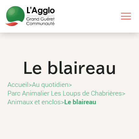
Aller
Aller
Aller
Aller
au
au
aux
au
contenu
menu
liens
pied
principal
principal
utiles
de
page
Le blaireau
Accueil
>
Au quotidien
>
Parc Animalier Les Loups de Chabrières
>
Animaux et enclos
>
Le blaireau