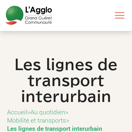
Aller
Aller
Aller
Aller
au
au
aux
au
contenu
menu
liens
pied
principal
principal
utiles
de
page
Les lignes de
transport
interurbain
Accueil
>
Au quotidien
>
Mobilité et transports
>
Les lignes de transport interurbain