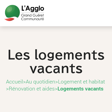
Aller
Aller
Aller
Aller
au
au
aux
au
contenu
menu
liens
pied
principal
principal
utiles
de
page
Les logements
vacants
Accueil
>
Au quotidien
>
Logement et habitat
>
Rénovation et aides
>
Logements vacants