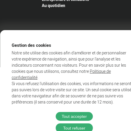
Au quotidien
@2025 Proximit Digital
Politique de confidentialité
Gestion des cookies
Mentions légales
CGU du wifi public
Notre site utilise des cookies afin d'améliorer et de personnaliser
Accessibilité : Partiellement conforme
votre expérience de navigation, ainsi que pour l'analyse et les
indicateurs concernant nos visiteurs. Pour en savoir plus sur les
cookies que nous utilisons, consultez notre
Politique de
confidentialité
.
Si vous refusez l'utilisation des cookies, vos informations ne seron
pas suivies lors de votre visite sur ce site. Un seul cookie sera utilis
dans votre navigateur afin de se souvenir de ne pas suivre vos
préférences (il sera conservé pour une durée de 12 mois).
Tout accepter
Tout refuser