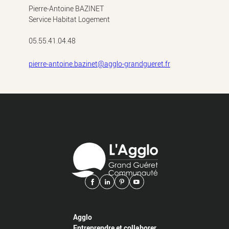
Pierre-Antoine BAZINET
Service Habitat Logement
05.55.41.04.48
pierre-antoine.bazinet@agglo-grandgueret.fr
Agglo
Entreprendre et collaborer