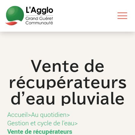
Aller
Aller
Aller
Aller
au
au
aux
au
contenu
menu
liens
pied
principal
principal
utiles
de
page
Vente de
récupérateurs
d'eau pluviale
Accueil
>
Au quotidien
>
Gestion et cycle de l’eau
>
Vente de récupérateurs