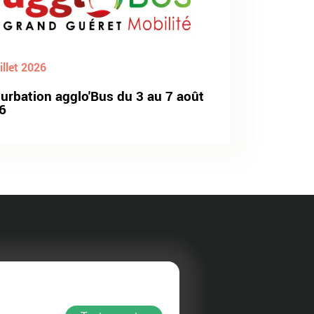
illet 2026
turbation agglo'Bus du 3 au 7 août
6
rer
Au quotidien